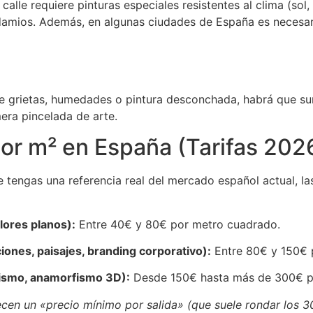
alle requiere pinturas especiales resistentes al clima (sol, l
ndamios. Además, en algunas ciudades de España es necesar
ene grietas, humedades o pintura desconchada, habrá que sum
era pincelada de arte.
or m² en España (Tarifas 202
engas una referencia real del mercado español actual, las 
olores planos):
Entre 40€ y 80€ por metro cuadrado.
iones, paisajes, branding corporativo):
Entre 80€ y 150€ 
lismo, anamorfismo 3D):
Desde 150€ hasta más de 300€ p
ecen un «precio mínimo por salida» (que suele rondar los 